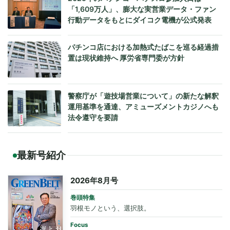
「1,609万人」、膨大な実営業データ・ファン
行動データをもとにダイコク電機が公式発表
パチンコ店における加熱式たばこを巡る経過措
置は現状維持へ 厚労省専門委が方針
警察庁が「遊技場営業について」の新たな解釈
運用基準を通達、アミューズメントカジノへも
法令遵守を要請
最新号紹介
2026年8月号
巻頭特集
羽根モノという、選択肢。
Focus