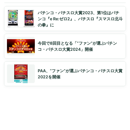
パチンコ・パチスロ大賞2023、第1位はパチ
ンコ『e Re:ゼロ2』、パチスロ『スマスロ北斗
の拳』に
今回で8回目となる「“ファン”が選ぶパチン
コ・パチスロ大賞2024」開催
PAA、“ファン”が選ぶパチンコ・パチスロ大賞
2022を開催