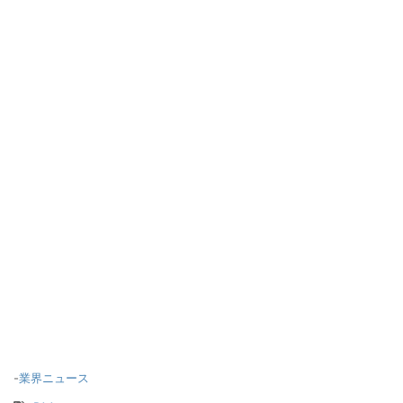
-
業界ニュース