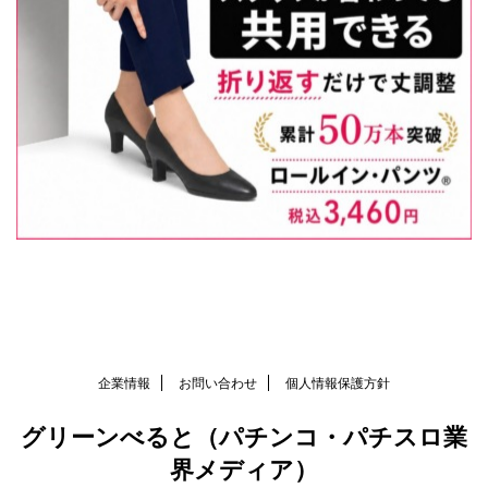
企業情報
お問い合わせ
個人情報保護方針
グリーンべると（パチンコ・パチスロ業
界メディア）