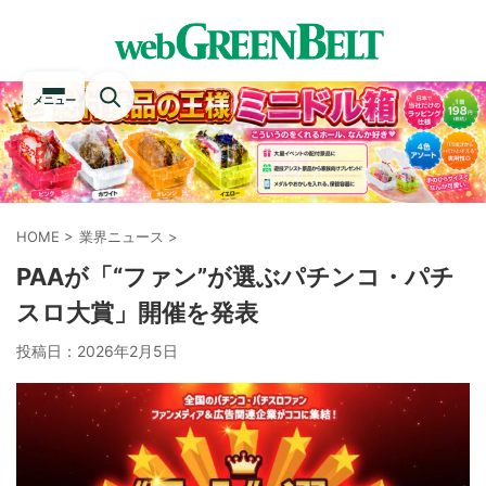
メニュー
HOME
>
業界ニュース
>
PAAが「“ファン”が選ぶパチンコ・パチ
スロ大賞」開催を発表
投稿日：
2026年2月5日