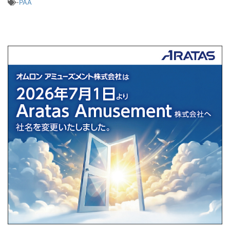
-
PAA