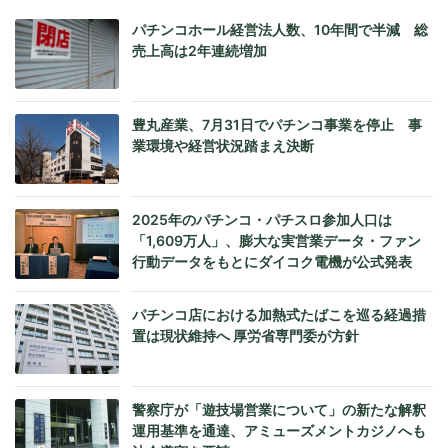
パチンコホール経営法人数、10年間で半減 総
売上高は2年連続増加
豊丸産業、7月31日でパチンコ事業を停止 事
業環境や経営状況踏まえ決断
2025年のパチンコ・パチスロ参加人口は
「1,609万人」、膨大な実営業データ・ファン
行動データをもとにダイコク電機が公式発表
パチンコ店における加熱式たばこを巡る経過措
置は現状維持へ 厚労省専門委が方針
警察庁が「遊技場営業について」の新たな解釈
運用基準を通達、アミューズメントカジノへも