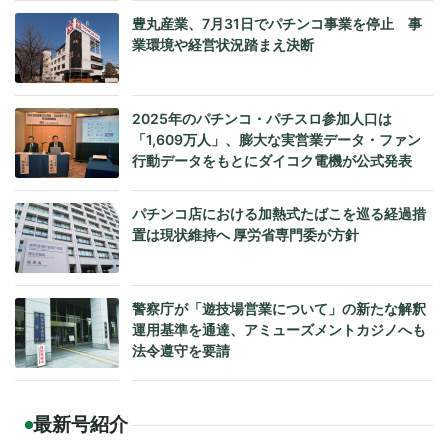
豊丸産業、7月31日でパチンコ事業を停止 事
業環境や経営状況踏まえ決断
2025年のパチンコ・パチスロ参加人口は
「1,609万人」、膨大な実営業データ・ファン
行動データをもとにダイコク電機が公式発表
パチンコ店における加熱式たばこを巡る経過措
置は現状維持へ 厚労省専門委が方針
警察庁が「遊技場営業について」の新たな解釈
運用基準を通達、アミューズメントカジノへも
法令遵守を要請
最新号紹介