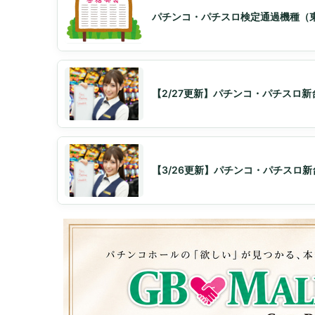
パチンコ・パチスロ検定通過機種（東京
【2/27更新】パチンコ・パチスロ
【3/26更新】パチンコ・パチスロ