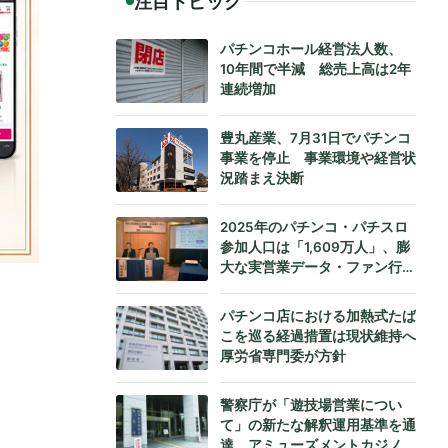
注目トピック
パチンコホール経営法人数、
10年間で半減 総売上高は2年
連続増加
豊丸産業、7月31日でパチンコ
事業を停止 事業環境や経営状
況踏まえ決断
2025年のパチンコ・パチスロ
参加人口は「1,609万人」、膨
大な実営業データ・ファン行動
データをもとにダイコク電機が
公式発表
パチンコ店における加熱式たば
こを巡る経過措置は現状維持へ
厚労省専門委が方針
警察庁が「遊技場営業につい
て」の新たな解釈運用基準を通
達、アミューズメントカジノへ