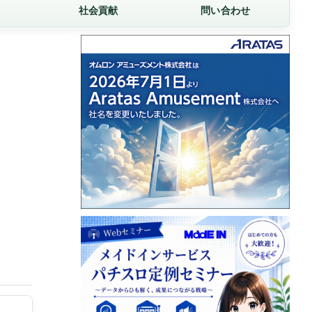
社会貢献
問い合わせ