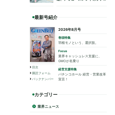
も法令遵守を要請
最新号紹介
2026年8月号
巻頭特集
羽根モノという、選択肢。
Focus
業界キャッシュレス支援に、
GMOが名乗り
目次
経営支援特集
購読フォーム
パチンコホール 経営・営業改革
バックナンバー
宣言！
カテゴリー
業界ニュース