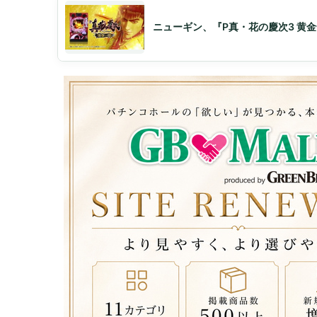
ニューギン、『P真・花の慶次3 黄