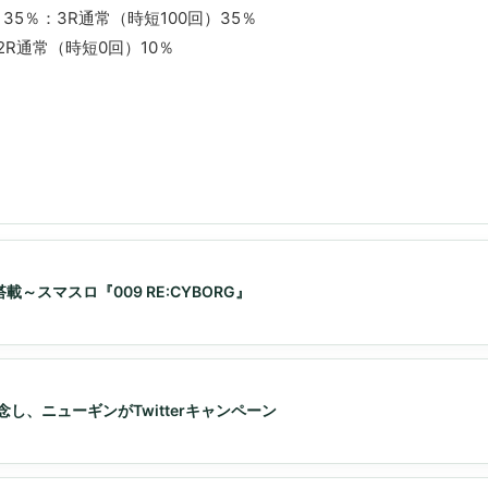
35％：3R通常（時短100回）35％
：2R通常（時短0回）10％
スマスロ『009 RE:CYBORG』
し、ニューギンがTwitterキャンペーン