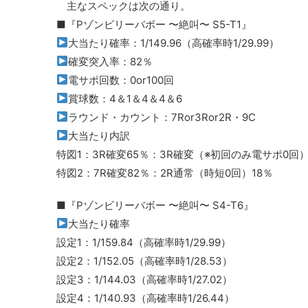
主なスペックは次の通り。
■『Pゾンビリーバボー 〜絶叫〜 S5-T1』
大当たり確率：1/149.96（高確率時1/29.99）
確変突入率：82％
電サポ回数：0or100回
賞球数：4＆1＆4＆4＆6
ラウンド・カウント：7Ror3Ror2R・9C
大当たり内訳
特図1：3R確変65％：3R確変（※初回のみ電サポ0回）
特図2：7R確変82％：2R通常（時短0回）18％
■『Pゾンビリーバボー 〜絶叫〜 S4-T6』
大当たり確率
設定1：1/159.84（高確率時1/29.99）
設定2：1/152.05（高確率時1/28.53）
設定3：1/144.03（高確率時1/27.02）
設定4：1/140.93（高確率時1/26.44）