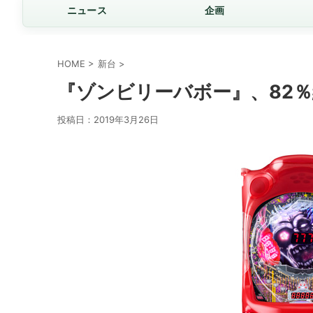
ニュース
企画
HOME
>
新台
>
『ゾンビリーバボー』、82
投稿日：
2019年3月26日