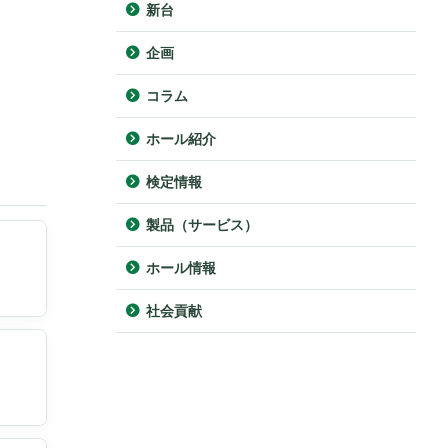
新台
企画
コラム
ホール紹介
検定情報
製品（サービス）
ホール情報
社会貢献