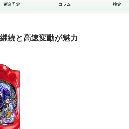
新台予定
コラム
検定
％継続と高速変動が魅力