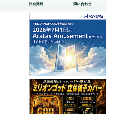
社会貢献
問い合わせ