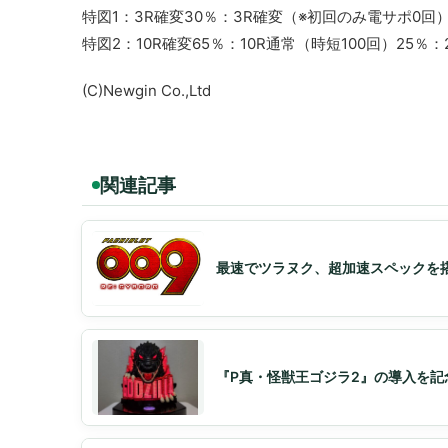
特図1：3R確変30％：3R確変（※初回のみ電サポ0回）
特図2：10R確変65％：10R通常（時短100回）25％
(C)Newgin Co.,Ltd
関連記事
最速でツラヌク、超加速スペックを搭載～
『P真・怪獣王ゴジラ2』の導入を記念