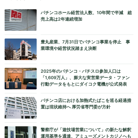
パチンコホール経営法人数、10年間で半減 総
売上高は2年連続増加
豊丸産業、7月31日でパチンコ事業を停止 事
業環境や経営状況踏まえ決断
2025年のパチンコ・パチスロ参加人口は
「1,609万人」、膨大な実営業データ・ファン
行動データをもとにダイコク電機が公式発表
パチンコ店における加熱式たばこを巡る経過措
置は現状維持へ 厚労省専門委が方針
警察庁が「遊技場営業について」の新たな解釈
運用基準を通達、アミューズメントカジノへも