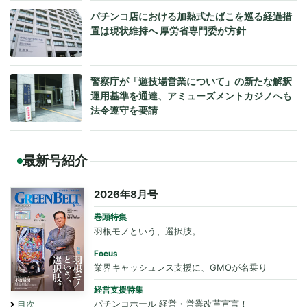
パチンコ店における加熱式たばこを巡る経過措
置は現状維持へ 厚労省専門委が方針
警察庁が「遊技場営業について」の新たな解釈
運用基準を通達、アミューズメントカジノへも
法令遵守を要請
最新号紹介
2026年8月号
巻頭特集
羽根モノという、選択肢。
Focus
業界キャッシュレス支援に、GMOが名乗り
経営支援特集
パチンコホール 経営・営業改革宣言！
目次