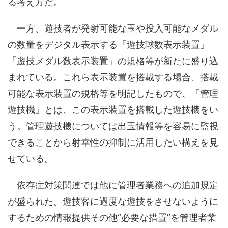
る考え方だ。
一方、遊技者が発射可能な玉や投入可能なメダル
の数量をデジタル表示する「遊技球数表示装置」
「遊技メダル数表示装置」の規格等が新たに盛り込
まれている。これら表示装置を搭載する場合、搭載
可能な表示装置の規格等を明記したもので、「管理
遊技機」とは、この表示装置を搭載した遊技機をい
う。管理遊技機については出玉情報等を容易に監視
できることから射幸性の抑制に活用したい構えを見
せている。
依存症対策関連では他に管理者業務への追加規定
が盛られた。遊技客に過度な遊技をさせないように
するための情報提供その他“必要な措置”を管理者業