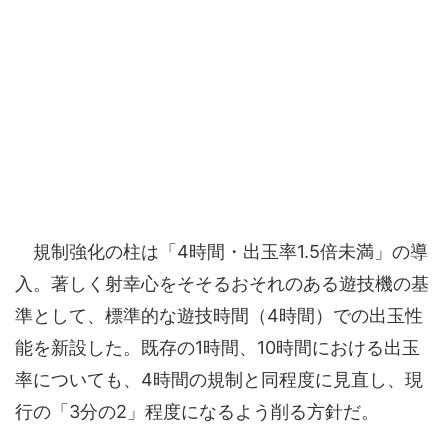
規制強化の柱は「4時間・出玉率1.5倍未満」の導
入。著しく射幸心をそそるおそれのある遊技機の基
準として、標準的な遊技時間（4時間）での出玉性
能を新設した。既存の1時間、10時間における出玉
率についても、4時間の規制と同程度に見直し、現
行の「3分の2」程度になるよう削る方針だ。