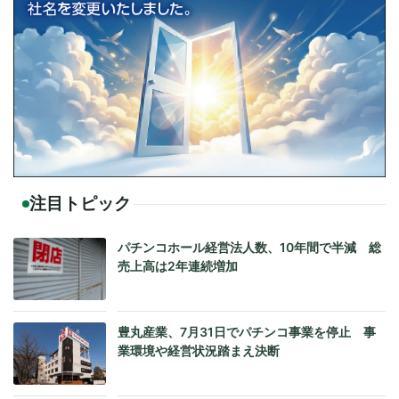
注目トピック
パチンコホール経営法人数、10年間で半減 総
売上高は2年連続増加
豊丸産業、7月31日でパチンコ事業を停止 事
業環境や経営状況踏まえ決断