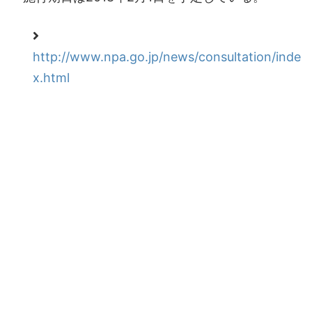
http://www.npa.go.jp/news/consultation/inde
x.html