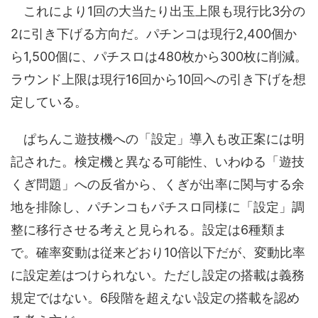
これにより1回の大当たり出玉上限も現行比3分の
2に引き下げる方向だ。パチンコは現行2,400個か
ら1,500個に、パチスロは480枚から300枚に削減。
ラウンド上限は現行16回から10回への引き下げを想
定している。
ぱちんこ遊技機への「設定」導入も改正案には明
記された。検定機と異なる可能性、いわゆる「遊技
くぎ問題」への反省から、くぎが出率に関与する余
地を排除し、パチンコもパチスロ同様に「設定」調
整に移行させる考えと見られる。設定は6種類ま
で。確率変動は従来どおり10倍以下だが、変動比率
に設定差はつけられない。ただし設定の搭載は義務
規定ではない。6段階を超えない設定の搭載を認め