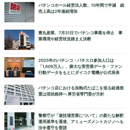
パチンコホール経営法人数、10年間で半減 総
売上高は2年連続増加
豊丸産業、7月31日でパチンコ事業を停止 事
業環境や経営状況踏まえ決断
2025年のパチンコ・パチスロ参加人口は
「1,609万人」、膨大な実営業データ・ファン
行動データをもとにダイコク電機が公式発表
パチンコ店における加熱式たばこを巡る経過措
置は現状維持へ 厚労省専門委が方針
警察庁が「遊技場営業について」の新たな解釈
運用基準を通達、アミューズメントカジノへも
法令遵守を要請