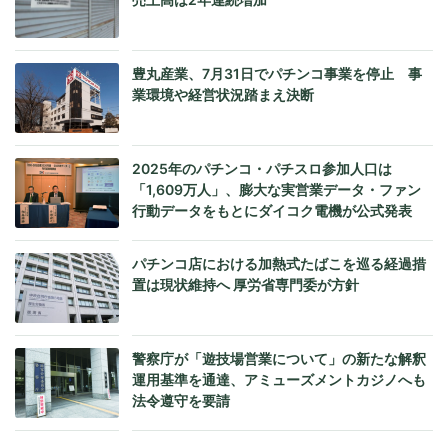
豊丸産業、7月31日でパチンコ事業を停止 事
業環境や経営状況踏まえ決断
2025年のパチンコ・パチスロ参加人口は
「1,609万人」、膨大な実営業データ・ファン
行動データをもとにダイコク電機が公式発表
パチンコ店における加熱式たばこを巡る経過措
置は現状維持へ 厚労省専門委が方針
警察庁が「遊技場営業について」の新たな解釈
運用基準を通達、アミューズメントカジノへも
法令遵守を要請