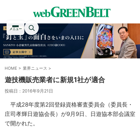
メニュー
HOME
>
業界ニュース
>
遊技機販売業者に新規1社が適合
投稿日：
2016年9月21日
平成28年度第2回登録資格審査委員会（委員長・
庄司孝輝日遊協会長）が9月9日、日遊協本部会議室
で開かれた。