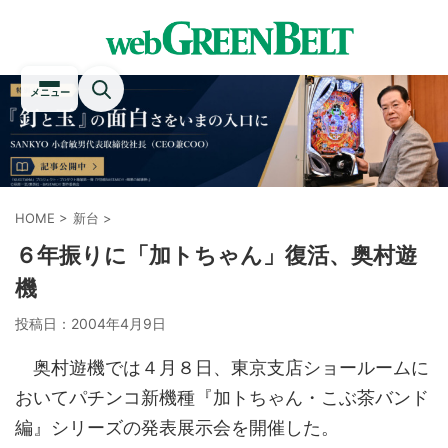
メニュー
HOME
>
新台
>
６年振りに「加トちゃん」復活、奥村遊
機
投稿日：
2004年4月9日
奥村遊機では４月８日、東京支店ショールームに
おいてパチンコ新機種『加トちゃん・こぶ茶バンド
編』シリーズの発表展示会を開催した。