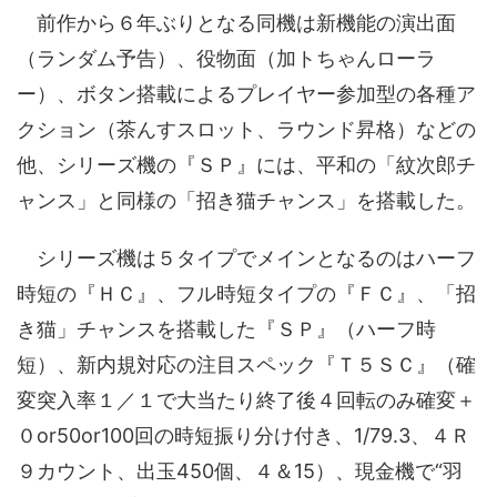
前作から６年ぶりとなる同機は新機能の演出面
（ランダム予告）、役物面（加トちゃんローラ
ー）、ボタン搭載によるプレイヤー参加型の各種ア
クション（茶んすスロット、ラウンド昇格）などの
他、シリーズ機の『ＳＰ』には、平和の「紋次郎チ
ャンス」と同様の「招き猫チャンス」を搭載した。
シリーズ機は５タイプでメインとなるのはハーフ
時短の『ＨＣ』、フル時短タイプの『ＦＣ』、「招
き猫」チャンスを搭載した『ＳＰ』（ハーフ時
短）、新内規対応の注目スペック『Ｔ５ＳＣ』（確
変突入率１／１で大当たり終了後４回転のみ確変＋
０or50or100回の時短振り分け付き、1/79.3、４Ｒ
９カウント、出玉450個、４＆15）、現金機で“羽