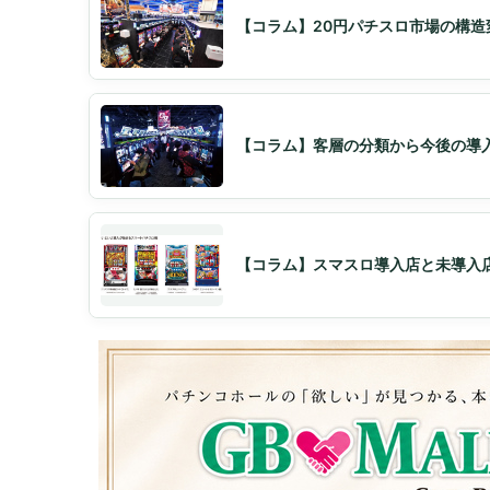
【コラム】20円パチスロ市場の構造
【コラム】客層の分類から今後の導入
【コラム】スマスロ導入店と未導入