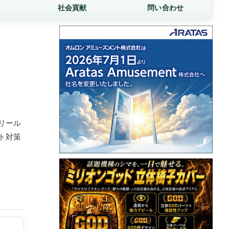
社会貢献
問い合わせ
リール
ト対策