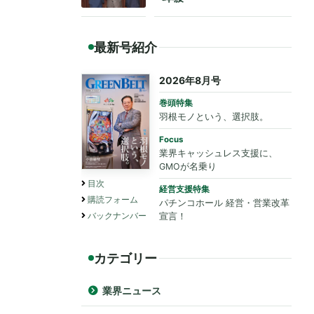
最新号紹介
2026年8月号
巻頭特集
羽根モノという、選択肢。
Focus
業界キャッシュレス支援に、
GMOが名乗り
目次
経営支援特集
購読フォーム
パチンコホール 経営・営業改革
バックナンバー
宣言！
カテゴリー
業界ニュース