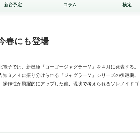
新台予定
コラム
検定
今春にも登場
北電子では、新機種『ゴーゴージャグラーＶ』を４月に発表する。
告知３／４に振り分けられる『ジャグラーＶ』シリーズの後継機。
、操作性が飛躍的にアップした他、現状で考えられるソレノイドゴ