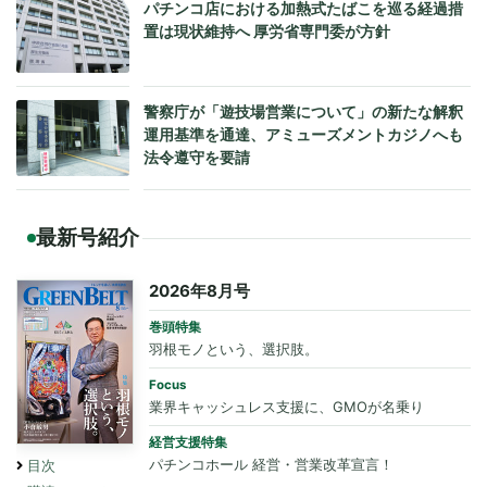
パチンコ店における加熱式たばこを巡る経過措
置は現状維持へ 厚労省専門委が方針
警察庁が「遊技場営業について」の新たな解釈
運用基準を通達、アミューズメントカジノへも
法令遵守を要請
最新号紹介
2026年8月号
巻頭特集
羽根モノという、選択肢。
Focus
業界キャッシュレス支援に、GMOが名乗り
経営支援特集
パチンコホール 経営・営業改革宣言！
目次