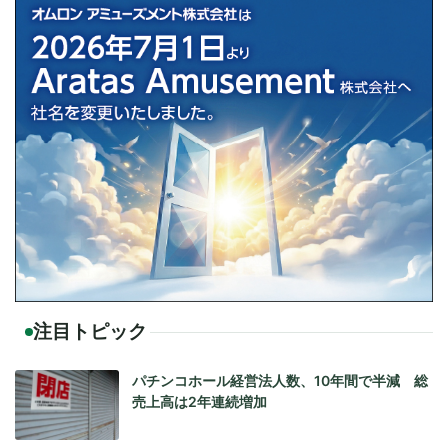
注目トピック
パチンコホール経営法人数、10年間で半減 総
売上高は2年連続増加