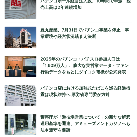
パチンコホール経営法人数、10年間で半減 総
売上高は2年連続増加
豊丸産業、7月31日でパチンコ事業を停止 事
業環境や経営状況踏まえ決断
2025年のパチンコ・パチスロ参加人口は
「1,609万人」、膨大な実営業データ・ファン
行動データをもとにダイコク電機が公式発表
パチンコ店における加熱式たばこを巡る経過措
置は現状維持へ 厚労省専門委が方針
警察庁が「遊技場営業について」の新たな解釈
運用基準を通達、アミューズメントカジノへも
法令遵守を要請