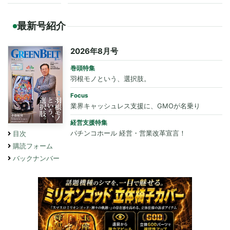
最新号紹介
2026年8月号
巻頭特集
羽根モノという、選択肢。
Focus
業界キャッシュレス支援に、GMOが名乗り
経営支援特集
パチンコホール 経営・営業改革宣言！
目次
購読フォーム
バックナンバー