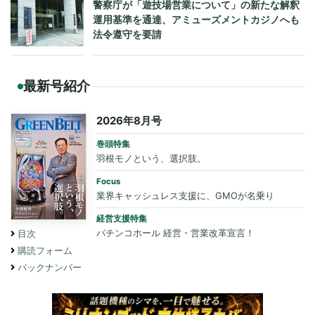
警察庁が「遊技場営業について」の新たな解釈
運用基準を通達、アミューズメントカジノへも
法令遵守を要請
最新号紹介
2026年8月号
巻頭特集
羽根モノという、選択肢。
Focus
業界キャッシュレス支援に、GMOが名乗り
経営支援特集
パチンコホール 経営・営業改革宣言！
目次
購読フォーム
バックナンバー