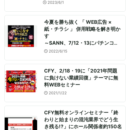
開催へ～
2023/6/1
今夏を勝ち抜く 「 WEB広告 ×
紙・チラシ 」 併用戦略を解き明か
す
～SANN、7/12・13にパチンコ店
向け無料WEBセミナー
2022/6/15
CFY、2/18・19に「2021年問題
に負けない業績回復」テーマに無
料WEBセミナー
2021/1/22
CFY無料オンラインセミナー「終
わりと始まりの混沌業界でどう生
き残る!?」にホール関係者約150名