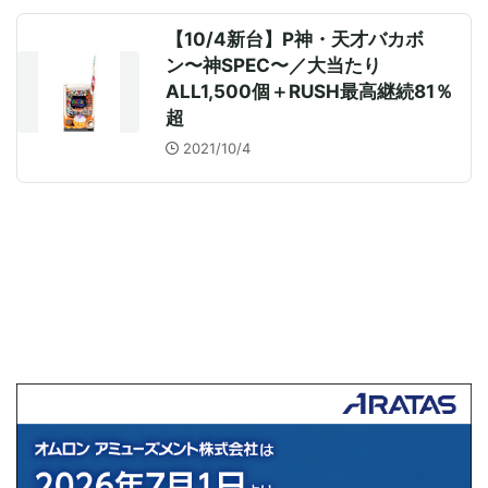
【10/4新台】P神・天才バカボ
ン〜神SPEC〜／大当たり
ALL1,500個＋RUSH最高継続81％
超
2021/10/4