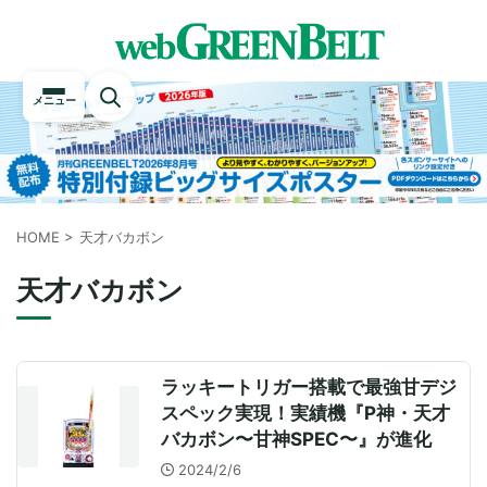
メニュー
HOME
>
天才バカボン
天才バカボン
ラッキートリガー搭載で最強甘デジ
スペック実現！実績機『P神・天才
バカボン〜甘神SPEC〜』が進化
2024/2/6