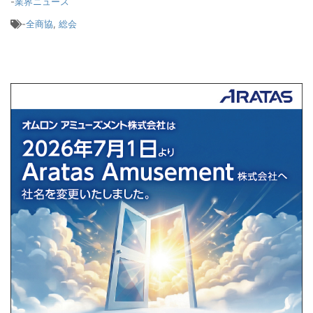
-
業界ニュース
-
全商協
,
総会