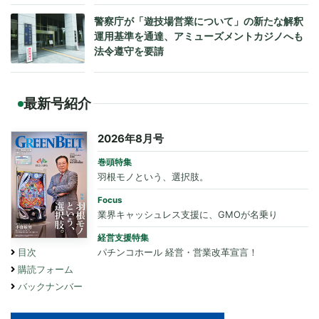
警察庁が「遊技場営業について」の新たな解釈
運用基準を通達、アミューズメントカジノへも
法令遵守を要請
最新号紹介
2026年8月号
巻頭特集
羽根モノという、選択肢。
Focus
業界キャッシュレス支援に、GMOが名乗り
経営支援特集
パチンコホール 経営・営業改革宣言！
目次
購読フォーム
バックナンバー