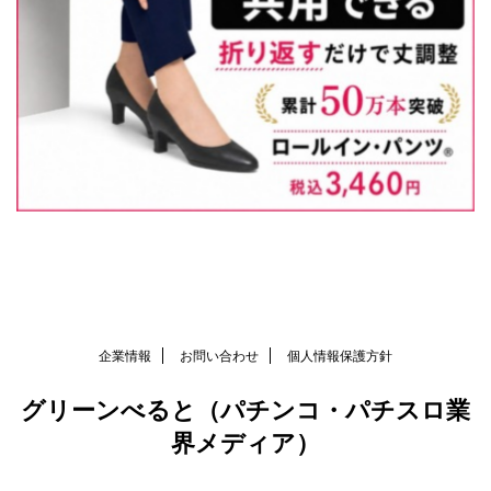
企業情報
お問い合わせ
個人情報保護方針
グリーンべると（パチンコ・パチスロ業
界メディア）