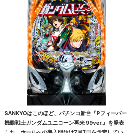
SANKYOはこのほど、パチンコ新台『Pフィーバー
機動戦士ガンダムユニコーン再来 99ver.』を発表
した。ホールへの導入開始は7月7日を予定してい