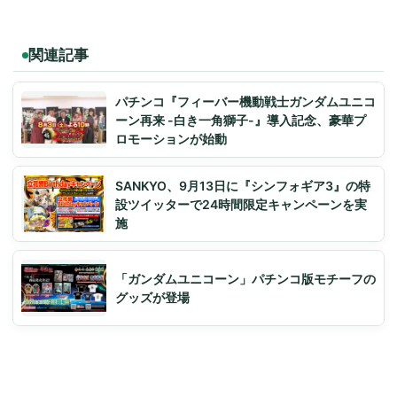
関連記事
パチンコ『フィーバー機動戦士ガンダムユニコ
ーン再来 -白き一角獅子-』導入記念、豪華プ
ロモーションが始動
SANKYO、9月13日に『シンフォギア3』の特
設ツイッターで24時間限定キャンペーンを実
施
「ガンダムユニコーン」パチンコ版モチーフの
グッズが登場