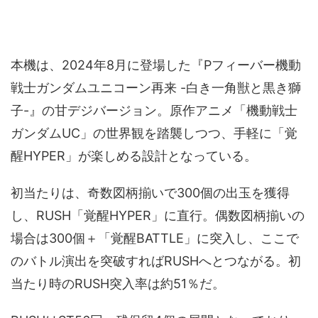
本機は、2024年8月に登場した『Pフィーバー機動
戦士ガンダムユニコーン再来 -白き一角獣と黒き獅
子-』の甘デジバージョン。原作アニメ「機動戦士
ガンダムUC」の世界観を踏襲しつつ、手軽に「覚
醒HYPER」が楽しめる設計となっている。
初当たりは、奇数図柄揃いで300個の出玉を獲得
し、RUSH「覚醒HYPER」に直行。偶数図柄揃いの
場合は300個＋「覚醒BATTLE」に突入し、ここで
のバトル演出を突破すればRUSHへとつながる。初
当たり時のRUSH突入率は約51％だ。