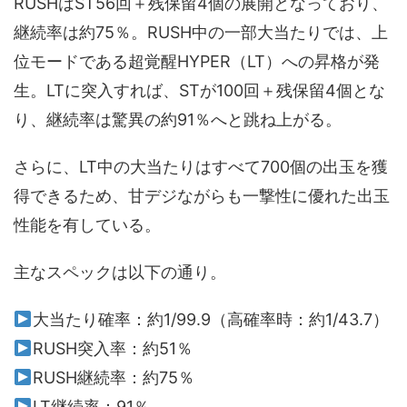
RUSHはST56回＋残保留4個の展開となっており、
継続率は約75％。RUSH中の一部大当たりでは、上
位モードである超覚醒HYPER（LT）への昇格が発
生。LTに突入すれば、STが100回＋残保留4個とな
り、継続率は驚異の約91％へと跳ね上がる。
さらに、LT中の大当たりはすべて700個の出玉を獲
得できるため、甘デジながらも一撃性に優れた出玉
性能を有している。
主なスペックは以下の通り。
大当たり確率：約1/99.9（高確率時：約1/43.7）
RUSH突入率：約51％
RUSH継続率：約75％
LT継続率：91％