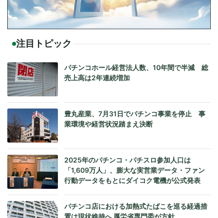
注目トピック
パチンコホール経営法人数、10年間で半減 総
売上高は2年連続増加
豊丸産業、7月31日でパチンコ事業を停止 事
業環境や経営状況踏まえ決断
2025年のパチンコ・パチスロ参加人口は
「1,609万人」、膨大な実営業データ・ファン
行動データをもとにダイコク電機が公式発表
パチンコ店における加熱式たばこを巡る経過措
置は現状維持へ 厚労省専門委が方針