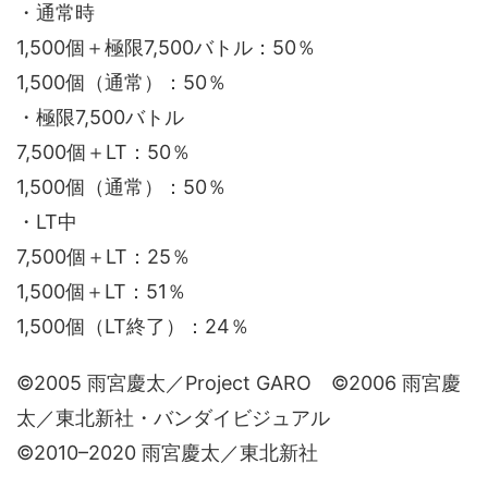
・通常時
1,500個＋極限7,500バトル：50％
1,500個（通常）：50％
・極限7,500バトル
7,500個＋LT：50％
1,500個（通常）：50％
・LT中
7,500個＋LT：25％
1,500個＋LT：51％
1,500個（LT終了）：24％
©2005 雨宮慶太／Project GARO ©2006 雨宮慶
太／東北新社・バンダイビジュアル
©2010–2020 雨宮慶太／東北新社