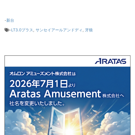
-
新台
-
LT3.0プラス
,
サンセイアールアンドディ
,
牙狼