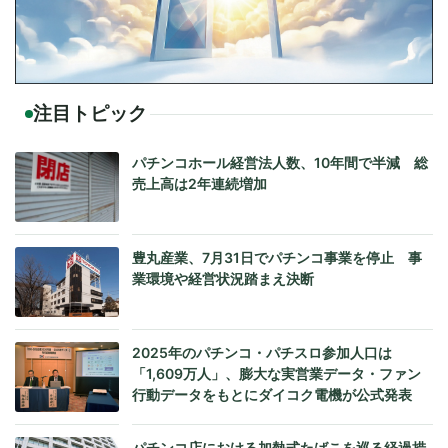
注目トピック
パチンコホール経営法人数、10年間で半減 総
売上高は2年連続増加
豊丸産業、7月31日でパチンコ事業を停止 事
業環境や経営状況踏まえ決断
2025年のパチンコ・パチスロ参加人口は
「1,609万人」、膨大な実営業データ・ファン
行動データをもとにダイコク電機が公式発表
パチンコ店における加熱式たばこを巡る経過措