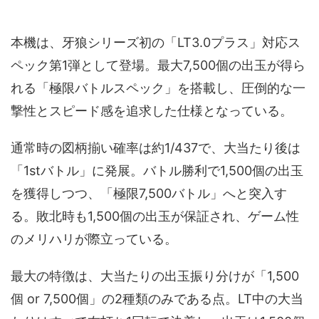
本機は、牙狼シリーズ初の「LT3.0プラス」対応ス
ペック第1弾として登場。最大7,500個の出玉が得ら
れる「極限バトルスペック」を搭載し、圧倒的な一
撃性とスピード感を追求した仕様となっている。
通常時の図柄揃い確率は約1/437で、大当たり後は
「1stバトル」に発展。バトル勝利で1,500個の出玉
を獲得しつつ、「極限7,500バトル」へと突入す
る。敗北時も1,500個の出玉が保証され、ゲーム性
のメリハリが際立っている。
最大の特徴は、大当たりの出玉振り分けが「1,500
個 or 7,500個」の2種類のみである点。LT中の大当