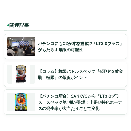
関連記事
パチンコにもCZが本格搭載!?「LT3.0プラス」
がもたらす無限の可能性
【コラム】極限バトルスペック『e牙狼12黄金
騎士極限』の販促ポイント
【パチンコ新台】SANKYOから「LT3.0プラ
ス」スペック第1弾が登場！上乗せ特化ボーナ
スの発生率が大当たりごとで変化