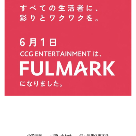
企業情報
お問い合わせ
個人情報保護方針