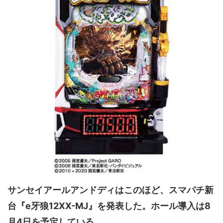
サンセイアールアンドディはこのほど、スマパチ新
台『e牙狼12XX-MJ』を発表した。ホール導入は8
月4日を予定している。