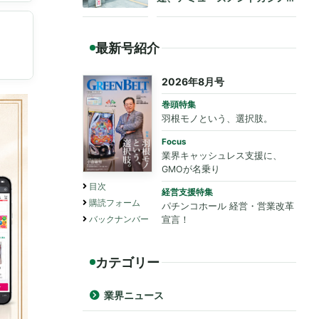
も法令遵守を要請
最新号紹介
2026年8月号
巻頭特集
羽根モノという、選択肢。
Focus
業界キャッシュレス支援に、
GMOが名乗り
目次
経営支援特集
購読フォーム
パチンコホール 経営・営業改革
バックナンバー
宣言！
カテゴリー
業界ニュース