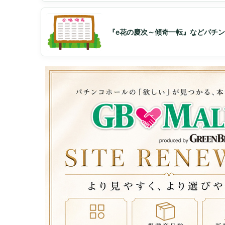
『e花の慶次～傾奇一転』などパチン