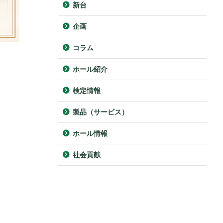
新台
企画
コラム
ホール紹介
検定情報
製品（サービス）
ホール情報
社会貢献