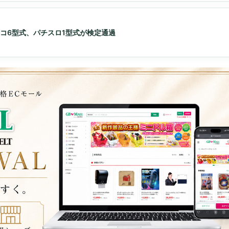
コ6型式、パチスロ1型式が検定通過