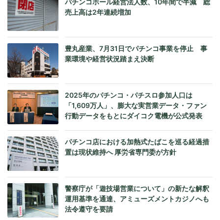
パチンコホール経営法人数、10年間で半減 総
売上高は2年連続増加
豊丸産業、7月31日でパチンコ事業を停止 事
業環境や経営状況踏まえ決断
2025年のパチンコ・パチスロ参加人口は
「1,609万人」、膨大な実営業データ・ファン
行動データをもとにダイコク電機が公式発表
パチンコ店における加熱式たばこを巡る経過措
置は現状維持へ 厚労省専門委が方針
警察庁が「遊技場営業について」の新たな解釈
運用基準を通達、アミューズメントカジノへも
法令遵守を要請