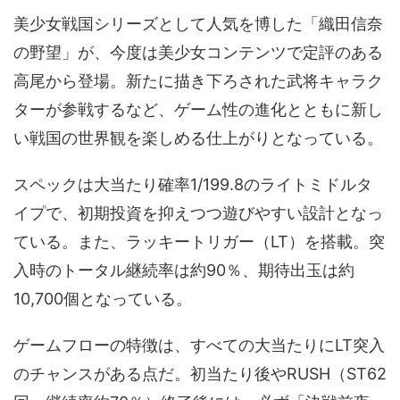
美少女戦国シリーズとして人気を博した「織田信奈
の野望」が、今度は美少女コンテンツで定評のある
高尾から登場。新たに描き下ろされた武将キャラク
ターが参戦するなど、ゲーム性の進化とともに新し
い戦国の世界観を楽しめる仕上がりとなっている。
スペックは大当たり確率1/199.8のライトミドルタ
イプで、初期投資を抑えつつ遊びやすい設計となっ
ている。また、ラッキートリガー（LT）を搭載。突
入時のトータル継続率は約90％、期待出玉は約
10,700個となっている。
ゲームフローの特徴は、すべての大当たりにLT突入
のチャンスがある点だ。初当たり後やRUSH（ST62