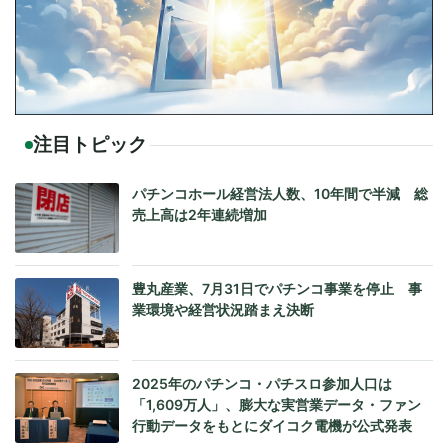
注目トピック
パチンコホール経営法人数、10年間で半減 総
売上高は2年連続増加
豊丸産業、7月31日でパチンコ事業を停止 事
業環境や経営状況踏まえ決断
2025年のパチンコ・パチスロ参加人口は
「1,609万人」、膨大な実営業データ・ファン
行動データをもとにダイコク電機が公式発表