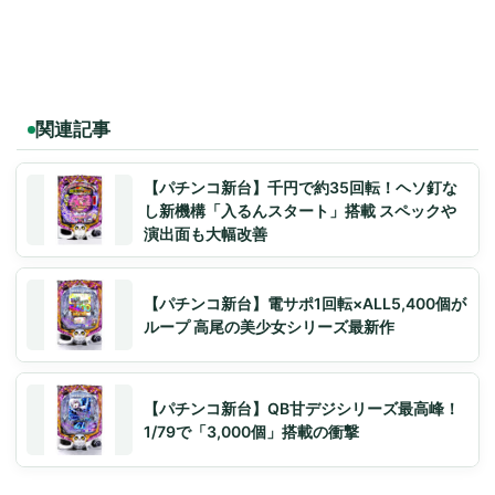
関連記事
【パチンコ新台】千円で約35回転！ヘソ釘な
し新機構「入るんスタート」搭載 スペックや
演出面も大幅改善
【パチンコ新台】電サポ1回転×ALL5,400個が
ループ 高尾の美少女シリーズ最新作
【パチンコ新台】QB甘デジシリーズ最高峰！
1/79で「3,000個」搭載の衝撃