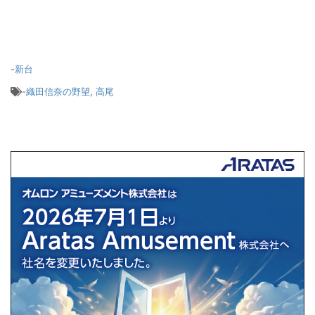
-
新台
-
織田信奈の野望
,
高尾