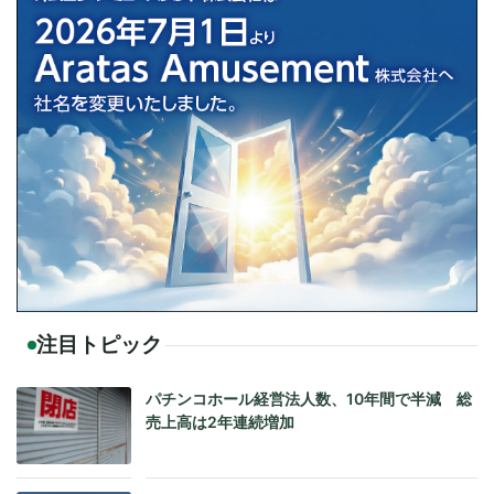
注目トピック
パチンコホール経営法人数、10年間で半減 総
売上高は2年連続増加