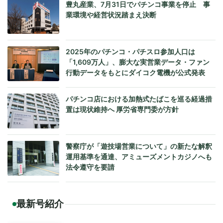
豊丸産業、7月31日でパチンコ事業を停止 事
業環境や経営状況踏まえ決断
2025年のパチンコ・パチスロ参加人口は
「1,609万人」、膨大な実営業データ・ファン
行動データをもとにダイコク電機が公式発表
パチンコ店における加熱式たばこを巡る経過措
置は現状維持へ 厚労省専門委が方針
警察庁が「遊技場営業について」の新たな解釈
運用基準を通達、アミューズメントカジノへも
法令遵守を要請
最新号紹介