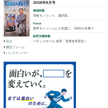
2026年8月号
巻頭特集
羽根モノという、選択肢。
Focus
業界キャッシュレス支援に、GMOが名乗り
経営支援特集
パチンコホール 経営・営業改革宣言！
目次
購読フォーム
バックナンバー