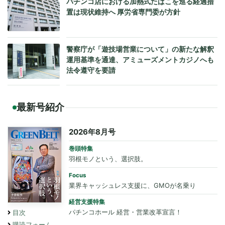
パチンコ店における加熱式たばこを巡る経過措
置は現状維持へ 厚労省専門委が方針
警察庁が「遊技場営業について」の新たな解釈
運用基準を通達、アミューズメントカジノへも
法令遵守を要請
最新号紹介
2026年8月号
巻頭特集
羽根モノという、選択肢。
Focus
業界キャッシュレス支援に、GMOが名乗り
経営支援特集
パチンコホール 経営・営業改革宣言！
目次
購読フォーム