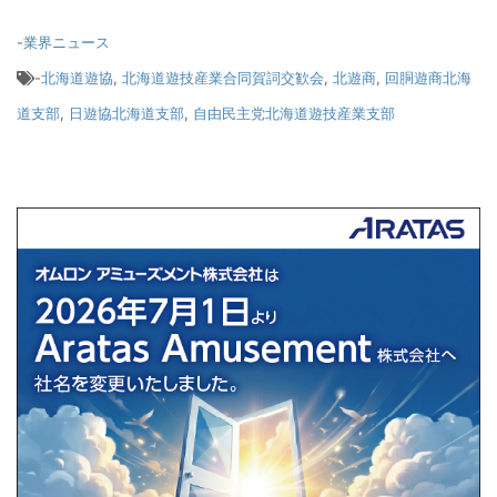
-
業界ニュース
-
北海道遊協
,
北海道遊技産業合同賀詞交歓会
,
北遊商
,
回胴遊商北海
道支部
,
日遊協北海道支部
,
自由民主党北海道遊技産業支部