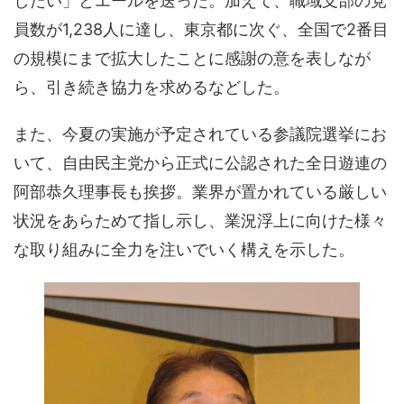
したい」とエールを送った。加えて、職域支部の党
員数が1,238人に達し、東京都に次ぐ、全国で2番目
の規模にまで拡大したことに感謝の意を表しなが
ら、引き続き協力を求めるなどした。
また、今夏の実施が予定されている参議院選挙にお
いて、自由民主党から正式に公認された全日遊連の
阿部恭久理事長も挨拶。業界が置かれている厳しい
状況をあらためて指し示し、業況浮上に向けた様々
な取り組みに全力を注いでいく構えを示した。