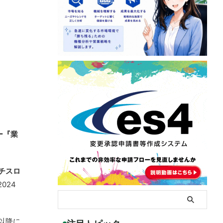
ー『業
チスロ
024
以降に