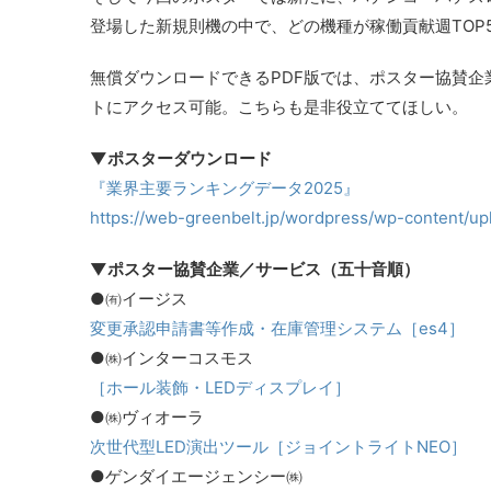
登場した新規則機の中で、どの機種が稼働貢献週TOP
無償ダウンロードできるPDF版では、ポスター協賛企
トにアクセス可能。こちらも是非役立ててほしい。
▼ポスターダウンロード
『業界主要ランキングデータ2025』
https://web-greenbelt.jp/wordpress/wp-con
▼ポスター協賛企業／サービス（五十音順）
●㈲イージス
変更承認申請書等作成・在庫管理システム［es4］
●㈱インターコスモス
［ホール装飾・LEDディスプレイ］
●㈱ヴィオーラ
次世代型LED演出ツール［ジョイントライトNEO］
●ゲンダイエージェンシー㈱