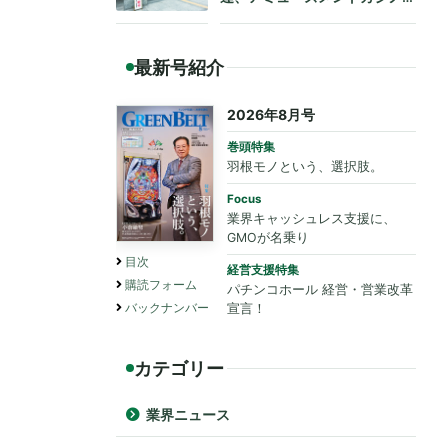
も法令遵守を要請
最新号紹介
2026年8月号
巻頭特集
羽根モノという、選択肢。
Focus
業界キャッシュレス支援に、
GMOが名乗り
目次
経営支援特集
購読フォーム
パチンコホール 経営・営業改革
バックナンバー
宣言！
カテゴリー
業界ニュース