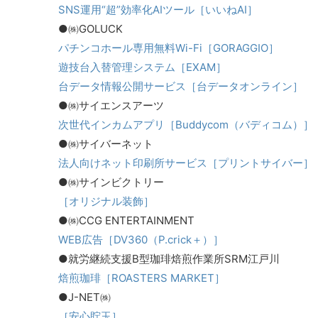
SNS運用“超”効率化AIツール［いいねAI］
●㈱GOLUCK
パチンコホール専用無料Wi-Fi［GORAGGIO］
遊技台入替管理システム［EXAM］
台データ情報公開サービス［台データオンライン］
●㈱サイエンスアーツ
次世代インカムアプリ［Buddycom（バディコム）］
●㈱サイバーネット
法人向けネット印刷所サービス［プリントサイバー］
●㈱サインビクトリー
［オリジナル装飾］
●㈱CCG ENTERTAINMENT
WEB広告［DV360（P.crick＋）］
●就労継続支援B型珈琲焙煎作業所SRM江戸川
焙煎珈琲［ROASTERS MARKET］
●J-NET㈱
［安心貯玉］