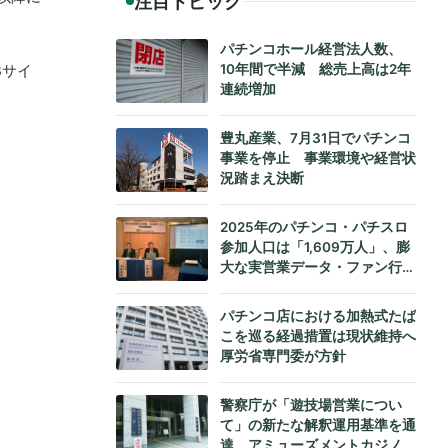
注目トピック
パチンコホール経営法人数、
10年間で半減 総売上高は2年
Bサイ
連続増加
豊丸産業、7月31日でパチンコ
事業を停止 事業環境や経営状
況踏まえ決断
2025年のパチンコ・パチスロ
参加人口は「1,609万人」、膨
大な実営業データ・ファン行動
データをもとにダイコク電機が
公式発表
パチンコ店における加熱式たば
こを巡る経過措置は現状維持へ
厚労省専門委が方針
警察庁が「遊技場営業につい
て」の新たな解釈運用基準を通
達、アミューズメントカジノへ