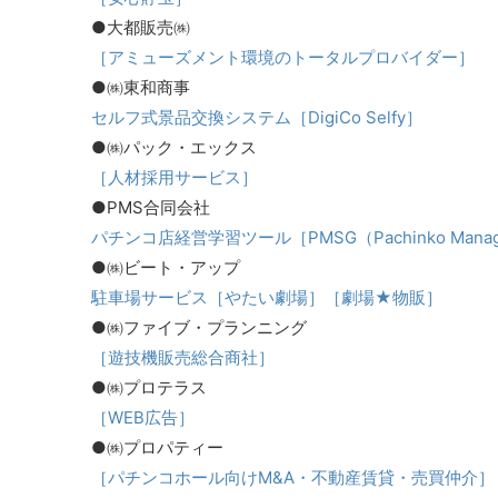
●大都販売㈱
［アミューズメント環境のトータルプロバイダー］
●㈱東和商事
セルフ式景品交換システム［DigiCo Selfy］
●㈱パック・エックス
［人材採用サービス］
●PMS合同会社
パチンコ店経営学習ツール［PMSG（Pachinko Manageme
●㈱ビート・アップ
駐車場サービス［やたい劇場］［劇場★物販］
●㈱ファイブ・プランニング
［遊技機販売総合商社］
●㈱プロテラス
［WEB広告］
●㈱プロパティー
［パチンコホール向けM&A・不動産賃貸・売買仲介］