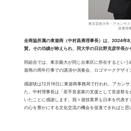
東京芸術大学・アカンサス
昌勇理
全商協所属の東遊商（中村昌勇理事長）は、2024年
賛。その功績が称えられ、同大学の日比野克彦学長か
同組合では、東京藝大が同じ台東区に所在するという
遊商の周年行事での講演や演奏会、ロゴマークデザイ
感謝状は12月16日に東遊商事務局で行われ、アカン
た。中村理事長は「若手音楽家の支援として音楽祭を
いたことに感謝します。我々遊技業界も日本を代表す
の心を豊かにする文化交流の機会を促進できればと思