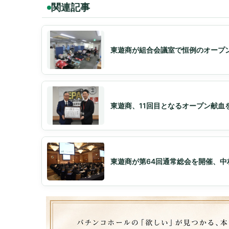
関連記事
東遊商が組合会議室で恒例のオープ
東遊商、11回目となるオープン献血
東遊商が第64回通常総会を開催、中