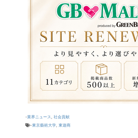
-
業界ニュース
,
社会貢献
-
東京藝術大学
,
東遊商