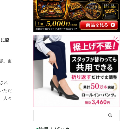
祭に協
援。東
され
いただ
、人々