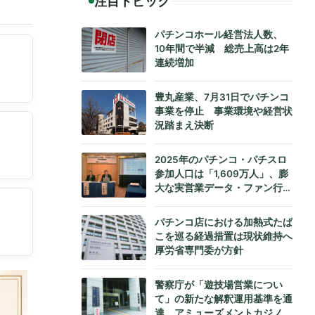
注目トピック
パチンコホール経営法人数、
10年間で半減 総売上高は2年
連続増加
豊丸産業、7月31日でパチンコ
事業を停止 事業環境や経営状
況踏まえ決断
2025年のパチンコ・パチスロ
参加人口は「1,609万人」、膨
大な実営業データ・ファン行動
データをもとにダイコク電機が
公式発表
パチンコ店における加熱式たば
こを巡る経過措置は現状維持へ
厚労省専門委が方針
警察庁が「遊技場営業につい
て」の新たな解釈運用基準を通
達、アミューズメントカジノへ