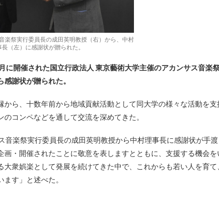
音楽祭実行委員長の成田英明教授（右）から、中村
事長（左）に感謝状が贈られた。
8月に開催された国立行政法人 東京藝術大学主催のアカンサス音楽
ら感謝状が贈られた。
縁から、十数年前から地域貢献活動として同大学の様々な活動を支
ンのコンペなどを通して交流を深めてきた。
サス音楽祭実行委員長の成田英明教授から中村理事長に感謝状が手渡
企画・開催されたことに敬意を表しますとともに、支援する機会を
る大衆娯楽として発展を続けてきた中で、これからも若い人を育て
います」と述べた。