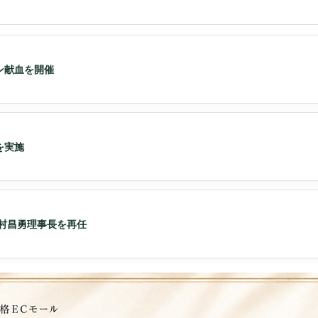
ン献血を開催
を実施
村昌勇理事長を再任