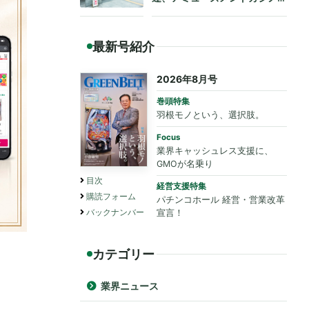
も法令遵守を要請
最新号紹介
2026年8月号
巻頭特集
羽根モノという、選択肢。
Focus
業界キャッシュレス支援に、
GMOが名乗り
目次
経営支援特集
購読フォーム
パチンコホール 経営・営業改革
バックナンバー
宣言！
カテゴリー
業界ニュース