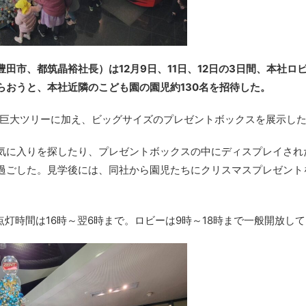
田市、都筑晶裕社長）は12月9日、11日、12日の3日間、本社ロ
らおうと、本社近隣のこども園の園児約130名を招待した。
の巨大ツリーに加え、ビッグサイズのプレゼントボックスを展示し
気に入りを探したり、プレゼントボックスの中にディスプレイされ
過ごした。見学後には、同社から園児たちにクリスマスプレゼント
点灯時間は16時～翌6時まで。ロビーは9時～18時まで一般開放し