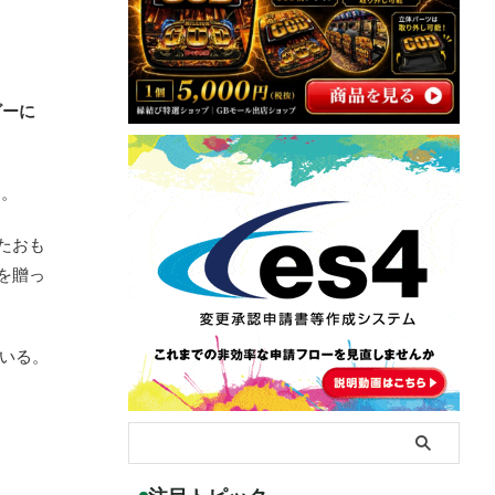
ビーに
た。
たおも
を贈っ
ている。