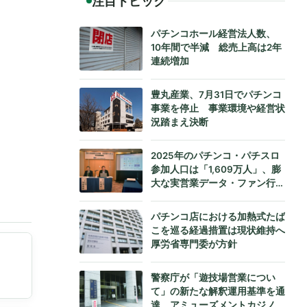
注目トピック
パチンコホール経営法人数、
10年間で半減 総売上高は2年
連続増加
豊丸産業、7月31日でパチンコ
事業を停止 事業環境や経営状
況踏まえ決断
2025年のパチンコ・パチスロ
参加人口は「1,609万人」、膨
大な実営業データ・ファン行動
データをもとにダイコク電機が
公式発表
パチンコ店における加熱式たば
こを巡る経過措置は現状維持へ
厚労省専門委が方針
警察庁が「遊技場営業につい
て」の新たな解釈運用基準を通
達、アミューズメントカジノへ