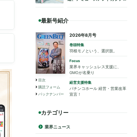
も法令遵守を要請
最新号紹介
2026年8月号
巻頭特集
羽根モノという、選択肢。
Focus
業界キャッシュレス支援に、
GMOが名乗り
目次
経営支援特集
購読フォーム
パチンコホール 経営・営業改革
バックナンバー
宣言！
カテゴリー
業界ニュース