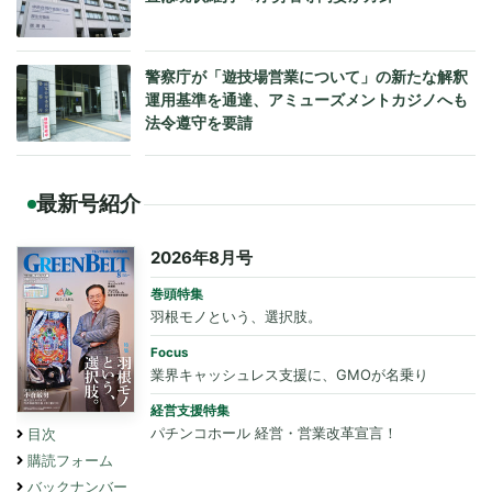
警察庁が「遊技場営業について」の新たな解釈
運用基準を通達、アミューズメントカジノへも
法令遵守を要請
最新号紹介
2026年8月号
巻頭特集
羽根モノという、選択肢。
Focus
業界キャッシュレス支援に、GMOが名乗り
経営支援特集
パチンコホール 経営・営業改革宣言！
目次
購読フォーム
バックナンバー