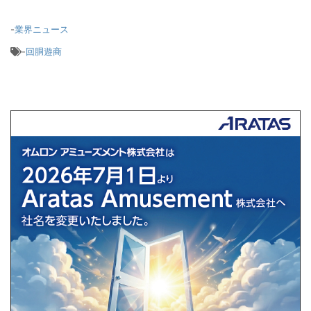
-
業界ニュース
-
回胴遊商