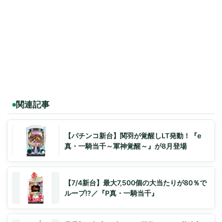
関連記事
【パチンコ新台】関羽が覚醒しLT発動！『e
真・一騎当千～軍神覚醒～』が8月登場
【7/4新台】最大7,500個の大当たりが80％で
ループ!?／『P真・一騎当千』