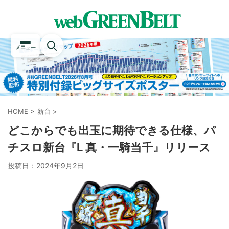
メニュー
HOME
>
新台
>
どこからでも出玉に期待できる仕様、パ
チスロ新台『L 真・一騎当千』リリース
投稿日：
2024年9月2日