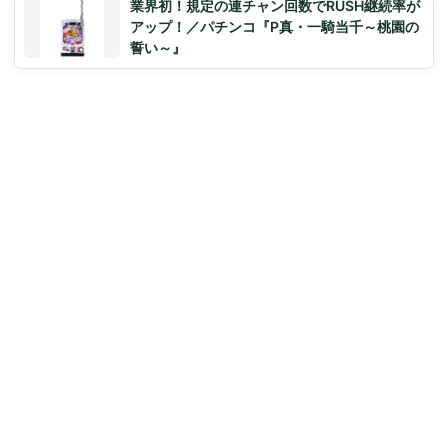
業界初！規定の連チャン回数でRUSH継続率が
アップ！／パチンコ『P真・一騎当千～桃園の
誓い～』