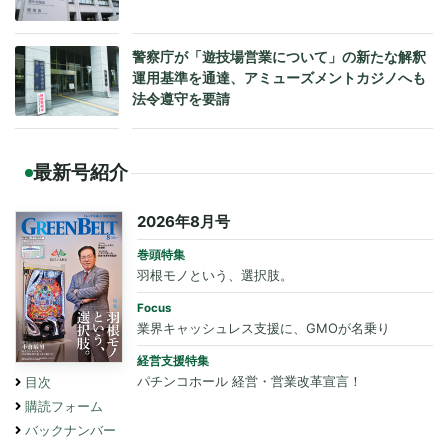
警察庁が「遊技場営業について」の新たな解釈
運用基準を通達、アミューズメントカジノへも
法令遵守を要請
最新号紹介
2026年8月号
巻頭特集
羽根モノという、選択肢。
Focus
業界キャッシュレス支援に、GMOが名乗り
経営支援特集
パチンコホール 経営・営業改革宣言！
目次
購読フォーム
バックナンバー