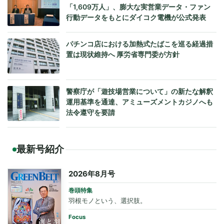
「1,609万人」、膨大な実営業データ・ファン
行動データをもとにダイコク電機が公式発表
パチンコ店における加熱式たばこを巡る経過措
置は現状維持へ 厚労省専門委が方針
警察庁が「遊技場営業について」の新たな解釈
運用基準を通達、アミューズメントカジノへも
法令遵守を要請
最新号紹介
2026年8月号
巻頭特集
羽根モノという、選択肢。
Focus