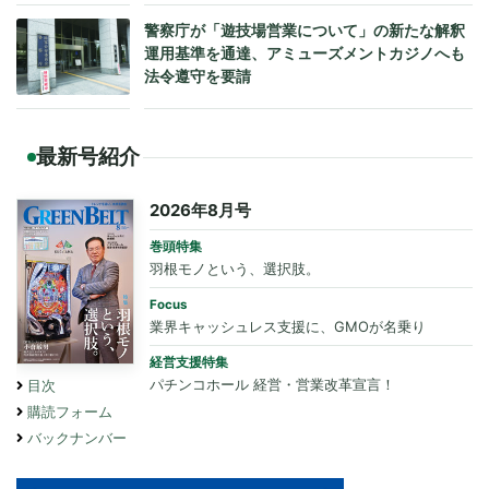
警察庁が「遊技場営業について」の新たな解釈
運用基準を通達、アミューズメントカジノへも
法令遵守を要請
最新号紹介
2026年8月号
巻頭特集
羽根モノという、選択肢。
Focus
業界キャッシュレス支援に、GMOが名乗り
経営支援特集
パチンコホール 経営・営業改革宣言！
目次
購読フォーム
バックナンバー