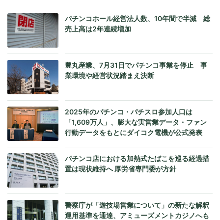
パチンコホール経営法人数、10年間で半減 総
売上高は2年連続増加
豊丸産業、7月31日でパチンコ事業を停止 事
業環境や経営状況踏まえ決断
2025年のパチンコ・パチスロ参加人口は
「1,609万人」、膨大な実営業データ・ファン
行動データをもとにダイコク電機が公式発表
パチンコ店における加熱式たばこを巡る経過措
置は現状維持へ 厚労省専門委が方針
警察庁が「遊技場営業について」の新たな解釈
運用基準を通達、アミューズメントカジノへも