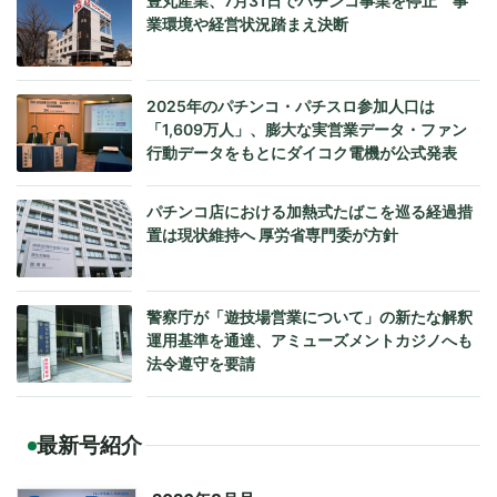
豊丸産業、7月31日でパチンコ事業を停止 事
業環境や経営状況踏まえ決断
2025年のパチンコ・パチスロ参加人口は
「1,609万人」、膨大な実営業データ・ファン
行動データをもとにダイコク電機が公式発表
パチンコ店における加熱式たばこを巡る経過措
置は現状維持へ 厚労省専門委が方針
警察庁が「遊技場営業について」の新たな解釈
運用基準を通達、アミューズメントカジノへも
法令遵守を要請
最新号紹介