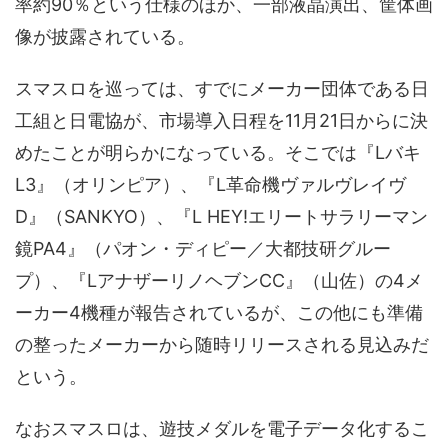
率約90％という仕様のほか、一部液晶演出、筐体画
像が披露されている。
スマスロを巡っては、すでにメーカー団体である日
工組と日電協が、市場導入日程を11月21日からに決
めたことが明らかになっている。そこでは『Lバキ
L3』（オリンピア）、『L革命機ヴァルヴレイヴ
D』（SANKYO）、『L HEY!エリートサラリーマン
鏡PA4』（パオン・ディピー／大都技研グルー
プ）、『LアナザーリノヘブンCC』（山佐）の4メ
ーカー4機種が報告されているが、この他にも準備
の整ったメーカーから随時リリースされる見込みだ
という。
なおスマスロは、遊技メダルを電子データ化するこ