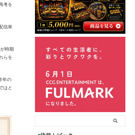
再考を
配信単
告が時期
れらを
昨年の
ではと