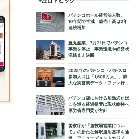
注目トピック
パチンコホール経営法人数、
10年間で半減 総売上高は2年
連続増加
豊丸産業、7月31日でパチンコ
事業を停止 事業環境や経営状
況踏まえ決断
2025年のパチンコ・パチスロ
参加人口は「1,609万人」、膨
大な実営業データ・ファン行動
データをもとにダイコク電機が
公式発表
パチンコ店における加熱式たば
こを巡る経過措置は現状維持へ
厚労省専門委が方針
警察庁が「遊技場営業につい
て」の新たな解釈運用基準を通
達、アミューズメントカジノへ