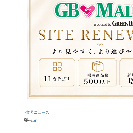
-
業界ニュース
-
sann