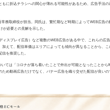
ともに折込チラシへの関心が薄れる可能性があるため、広告手法の
吾常務取締役が担当。同氏は、繁忙期など時期によってWEB広告の
分けが必要との見解を示した。
告（ディスプレイ広告）など複数のWEB広告がある中で、これらの広
。加えて、配信単価はエリアによっても傾向が異なることから、こ
配信を推奨した。
については「コロナが落ち着いたことで外出が可能となったことから
のため動画広告だけでなく、バナー広告を織り交ぜた配信が良いの