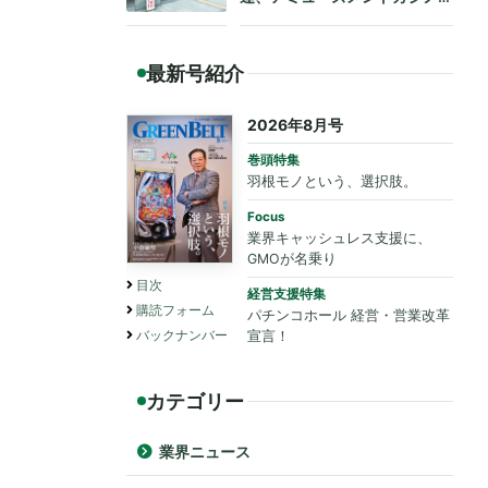
も法令遵守を要請
最新号紹介
2026年8月号
巻頭特集
羽根モノという、選択肢。
Focus
業界キャッシュレス支援に、
GMOが名乗り
目次
経営支援特集
購読フォーム
パチンコホール 経営・営業改革
バックナンバー
宣言！
カテゴリー
業界ニュース