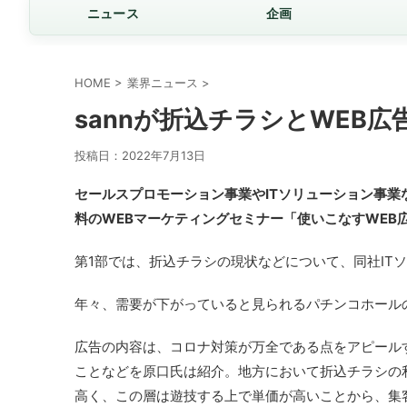
ニュース
企画
HOME
>
業界ニュース
>
sannが折込チラシとWEB
投稿日：
2022年7月13日
セールスプロモーション事業やITソリューション事業な
料のWEBマーケティングセミナー「使いこなすWEB
第1部では、折込チラシの現状などについて、同社IT
年々、需要が下がっていると見られるパチンコホール
広告の内容は、コロナ対策が万全である点をアピール
ことなどを原口氏は紹介。地方において折込チラシの
高く、この層は遊技する上で単価が高いことから、集