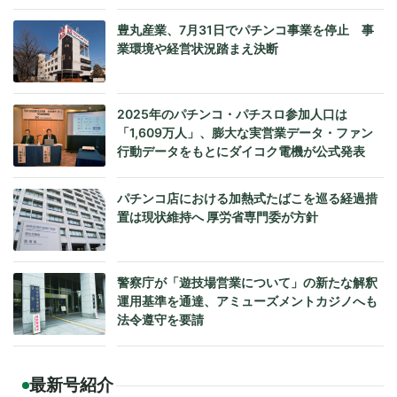
豊丸産業、7月31日でパチンコ事業を停止 事
業環境や経営状況踏まえ決断
2025年のパチンコ・パチスロ参加人口は
「1,609万人」、膨大な実営業データ・ファン
行動データをもとにダイコク電機が公式発表
パチンコ店における加熱式たばこを巡る経過措
置は現状維持へ 厚労省専門委が方針
警察庁が「遊技場営業について」の新たな解釈
運用基準を通達、アミューズメントカジノへも
法令遵守を要請
最新号紹介