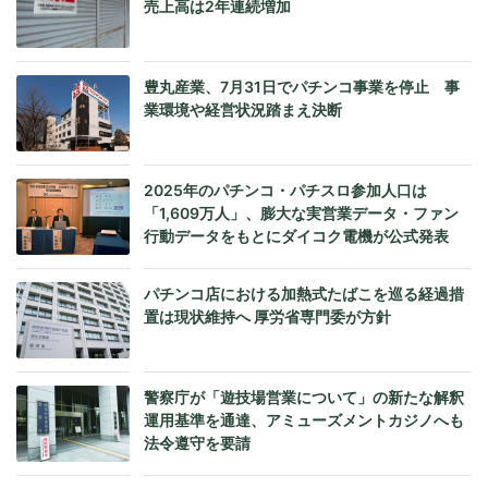
売上高は2年連続増加
豊丸産業、7月31日でパチンコ事業を停止 事
業環境や経営状況踏まえ決断
2025年のパチンコ・パチスロ参加人口は
「1,609万人」、膨大な実営業データ・ファン
行動データをもとにダイコク電機が公式発表
パチンコ店における加熱式たばこを巡る経過措
置は現状維持へ 厚労省専門委が方針
警察庁が「遊技場営業について」の新たな解釈
運用基準を通達、アミューズメントカジノへも
法令遵守を要請