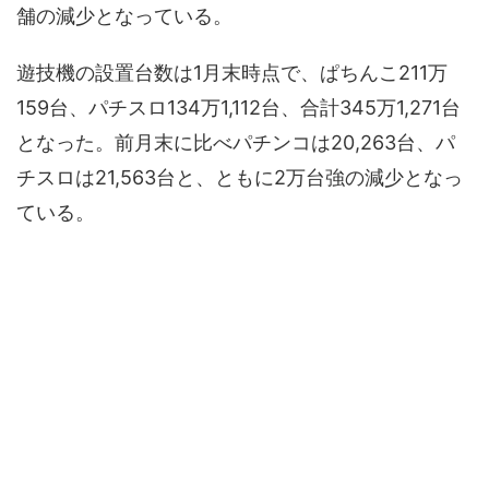
舗の減少となっている。
遊技機の設置台数は1月末時点で、ぱちんこ211万
159台、パチスロ134万1,112台、合計345万1,271台
となった。前月末に比べパチンコは20,263台、パ
チスロは21,563台と、ともに2万台強の減少となっ
ている。