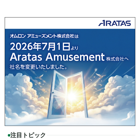
注目トピック