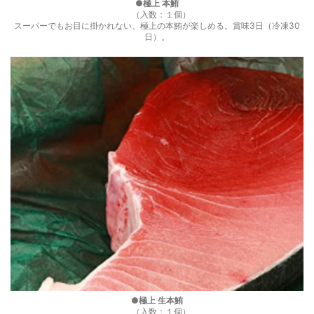
●極上 本鮪
（入数：１個）
スーパーでもお目に掛かれない、極上の本鮪が楽しめる。賞味3日（冷凍30
日）。
●極上 生本鮪
（入数：１個）