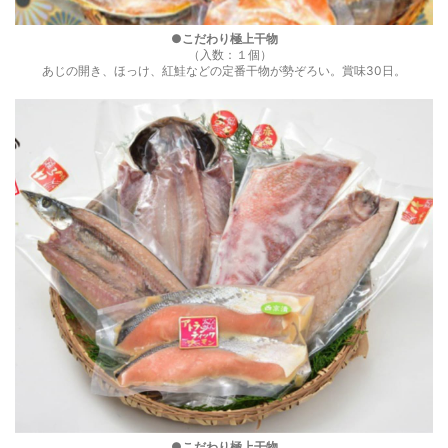
●こだわり極上干物
（入数：１個）
あじの開き、ほっけ、紅鮭などの定番干物が勢ぞろい。賞味30日。
●こだわり極上干物