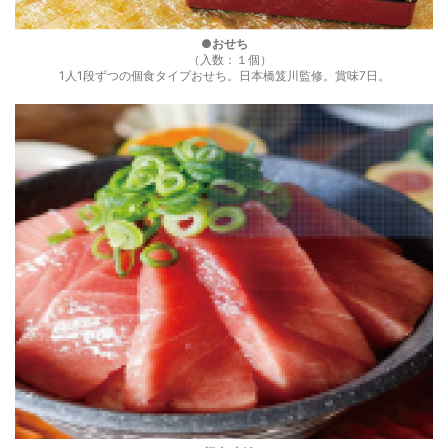
●おせち
（入数：１個）
1人1段ずつの個食タイプおせち。日本橋笈川監修。賞味7日。