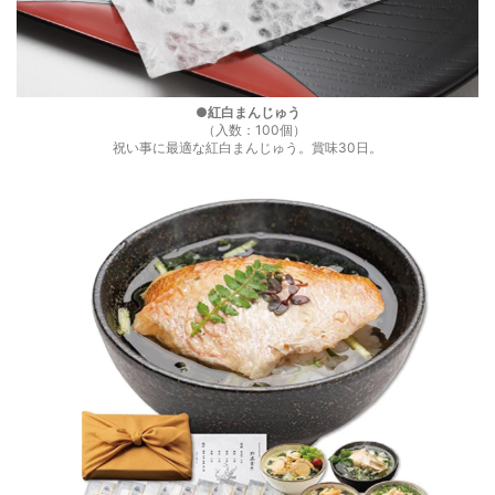
●紅白まんじゅう
（入数：100個）
祝い事に最適な紅白まんじゅう。賞味30日。