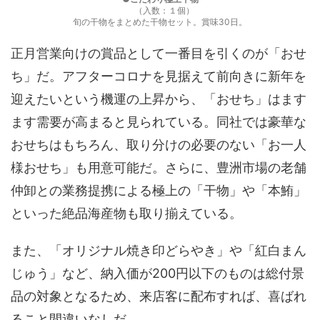
（入数：１個）
旬の干物をまとめた干物セット。賞味30日。
正月営業向けの賞品として一番目を引くのが「おせ
ち」だ。アフターコロナを見据えて前向きに新年を
迎えたいという機運の上昇から、「おせち」はます
ます需要が高まると見られている。同社では豪華な
おせちはもちろん、取り分けの必要のない「お一人
様おせち」も用意可能だ。さらに、豊洲市場の老舗
仲卸との業務提携による極上の「干物」や「本鮪」
といった絶品海産物も取り揃えている。
また、「オリジナル焼き印どらやき」や「紅白まん
じゅう」など、納入価が200円以下のものは総付景
品の対象となるため、来店客に配布すれば、喜ばれ
ること間違いなしだ。