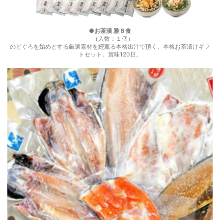
●お茶漬 雅８食
（入数：１個）
のどぐろを始めとする厳選素材を鰹薫る本格出汁で頂く、本格お茶漬けギフ
トセット。賞味120日。