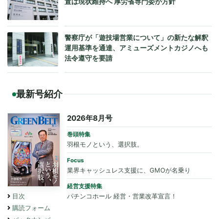
置は現状維持へ 厚労省専門委が方針
警察庁が「遊技場営業について」の新たな解釈
運用基準を通達、アミューズメントカジノへも
法令遵守を要請
最新号紹介
2026年8月号
巻頭特集
羽根モノという、選択肢。
Focus
業界キャッシュレス支援に、GMOが名乗り
経営支援特集
パチンコホール 経営・営業改革宣言！
目次
購読フォーム