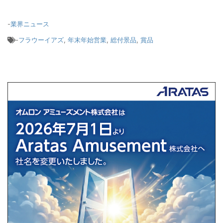
-
業界ニュース
-
フラウーイアズ
,
年末年始営業
,
総付景品
,
賞品