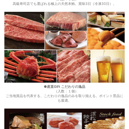
高級寿司店でも選ばれる極上の天然本鮪。賞味3日（冷凍30日）。
●産直Gift こだわりの逸品
（入数：１個）
ご当地賞品を代表する、こだわりの逸品のみを取り揃える。ポイント景品に
も最適。