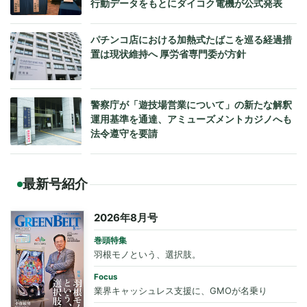
行動データをもとにダイコク電機が公式発表
パチンコ店における加熱式たばこを巡る経過措
置は現状維持へ 厚労省専門委が方針
警察庁が「遊技場営業について」の新たな解釈
運用基準を通達、アミューズメントカジノへも
法令遵守を要請
最新号紹介
2026年8月号
巻頭特集
羽根モノという、選択肢。
Focus
業界キャッシュレス支援に、GMOが名乗り