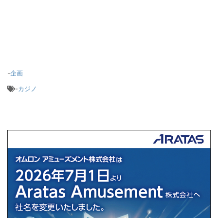
-
企画
-
カジノ