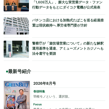
「1,609万人」、膨大な実営業データ・ファン
行動データをもとにダイコク電機が公式発表
パチンコ店における加熱式たばこを巡る経過措
置は現状維持へ 厚労省専門委が方針
警察庁が「遊技場営業について」の新たな解釈
運用基準を通達、アミューズメントカジノへも
法令遵守を要請
最新号紹介
2026年8月号
巻頭特集
羽根モノという、選択肢。
Focus