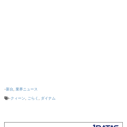
-
新台
,
業界ニュース
-
クィーン
,
ごらく
,
ダイナム