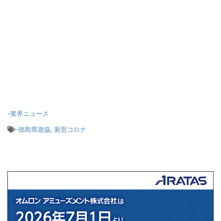
-
業界ニュース
-
徳島県遊協
,
新型コロナ