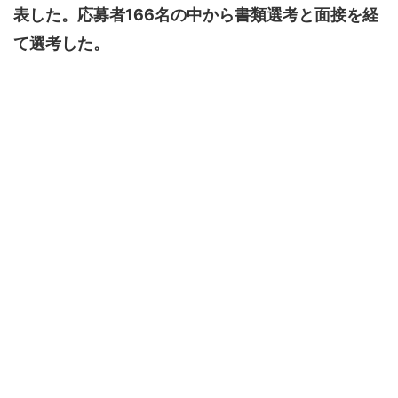
表した。応募者166名の中から書類選考と面接を経
て選考した。