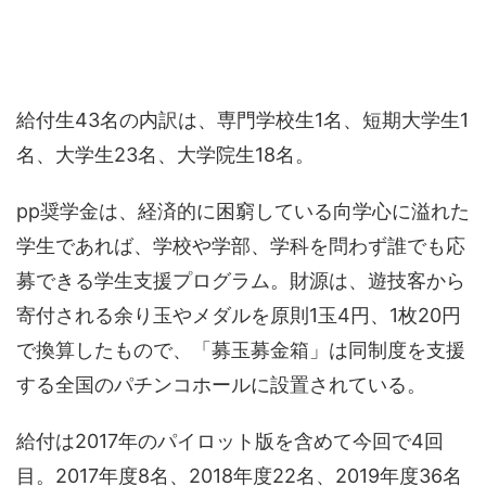
給付生43名の内訳は、専門学校生1名、短期大学生1
名、大学生23名、大学院生18名。
pp奨学金は、経済的に困窮している向学心に溢れた
学生であれば、学校や学部、学科を問わず誰でも応
募できる学生支援プログラム。財源は、遊技客から
寄付される余り玉やメダルを原則1玉4円、1枚20円
で換算したもので、「募玉募金箱」は同制度を支援
する全国のパチンコホールに設置されている。
給付は2017年のパイロット版を含めて今回で4回
目。2017年度8名、2018年度22名、2019年度36名