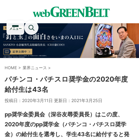
メニュー
HOME
>
業界ニュース
>
パチンコ・パチスロ奨学金の2020年度
給付生は43名
投稿日：2020年3月11日 更新日：
2021年3月25日
pp奨学金委員会（深谷友尋委員長）はこの度、
2020年度のpp奨学金（パチンコ・パチスロ奨学
金）の給付生を選考し、学生43名に給付すると発