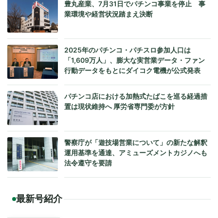
豊丸産業、7月31日でパチンコ事業を停止 事
業環境や経営状況踏まえ決断
2025年のパチンコ・パチスロ参加人口は
「1,609万人」、膨大な実営業データ・ファン
行動データをもとにダイコク電機が公式発表
パチンコ店における加熱式たばこを巡る経過措
置は現状維持へ 厚労省専門委が方針
警察庁が「遊技場営業について」の新たな解釈
運用基準を通達、アミューズメントカジノへも
法令遵守を要請
最新号紹介