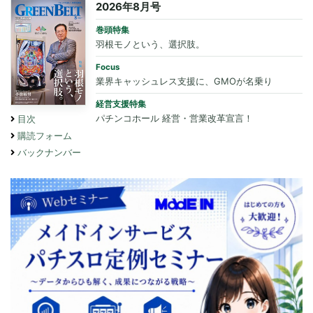
2026年8月号
巻頭特集
羽根モノという、選択肢。
Focus
業界キャッシュレス支援に、GMOが名乗り
経営支援特集
パチンコホール 経営・営業改革宣言！
目次
購読フォーム
バックナンバー