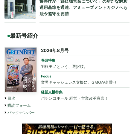
警察庁が「遊技場営業について」の新たな解釈
運用基準を通達、アミューズメントカジノへも
法令遵守を要請
最新号紹介
2026年8月号
巻頭特集
羽根モノという、選択肢。
Focus
業界キャッシュレス支援に、GMOが名乗り
経営支援特集
パチンコホール 経営・営業改革宣言！
目次
購読フォーム
バックナンバー