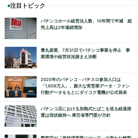
注目トピック
パチンコホール経営法人数、10年間で半減 総
売上高は2年連続増加
豊丸産業、7月31日でパチンコ事業を停止 事
業環境や経営状況踏まえ決断
2025年のパチンコ・パチスロ参加人口は
「1,609万人」、膨大な実営業データ・ファン
行動データをもとにダイコク電機が公式発表
パチンコ店における加熱式たばこを巡る経過措
置は現状維持へ 厚労省専門委が方針
警察庁が「遊技場営業について」の新たな解釈