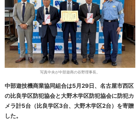
写真中央が中部遊商の谷野理事長。
中部遊技機商業協同組合は5月29日、名古屋市西区
の比良学区防犯協会と大野木学区防犯協会に防犯カ
メラ計5台（比良学区3台、大野木学区2台）を寄贈
した。