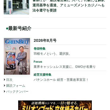
運用基準を通達、アミューズメントカジノへも
法令遵守を要請
最新号紹介
2026年8月号
巻頭特集
羽根モノという、選択肢。
Focus
業界キャッシュレス支援に、GMOが名乗り
経営支援特集
パチンコホール 経営・営業改革宣言！
目次
購読フォーム
バックナンバー