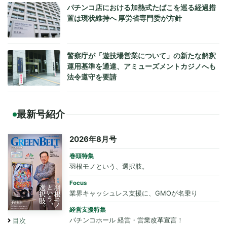
パチンコ店における加熱式たばこを巡る経過措
置は現状維持へ 厚労省専門委が方針
警察庁が「遊技場営業について」の新たな解釈
運用基準を通達、アミューズメントカジノへも
法令遵守を要請
最新号紹介
2026年8月号
巻頭特集
羽根モノという、選択肢。
Focus
業界キャッシュレス支援に、GMOが名乗り
経営支援特集
パチンコホール 経営・営業改革宣言！
目次