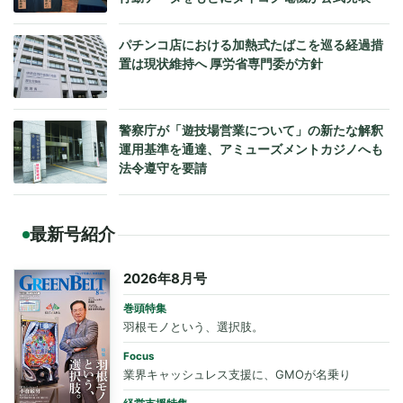
パチンコ店における加熱式たばこを巡る経過措
置は現状維持へ 厚労省専門委が方針
警察庁が「遊技場営業について」の新たな解釈
運用基準を通達、アミューズメントカジノへも
法令遵守を要請
最新号紹介
2026年8月号
巻頭特集
羽根モノという、選択肢。
Focus
業界キャッシュレス支援に、GMOが名乗り