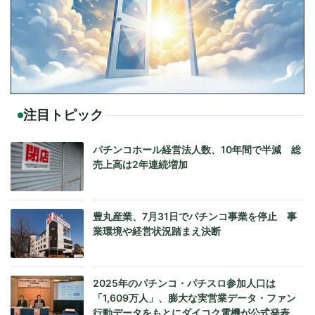
注目トピック
パチンコホール経営法人数、10年間で半減 総
売上高は2年連続増加
豊丸産業、7月31日でパチンコ事業を停止 事
業環境や経営状況踏まえ決断
2025年のパチンコ・パチスロ参加人口は
「1,609万人」、膨大な実営業データ・ファン
行動データをもとにダイコク電機が公式発表