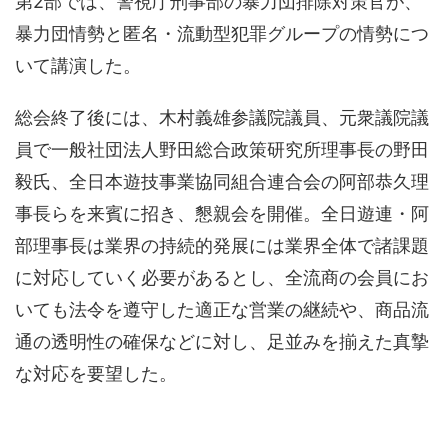
第2部では、警視庁刑事部の暴力団排除対策官が、
暴力団情勢と匿名・流動型犯罪グループの情勢につ
いて講演した。
総会終了後には、木村義雄参議院議員、元衆議院議
員で一般社団法人野田総合政策研究所理事長の野田
毅氏、全日本遊技事業協同組合連合会の阿部恭久理
事長らを来賓に招き、懇親会を開催。全日遊連・阿
部理事長は業界の持続的発展には業界全体で諸課題
に対応していく必要があるとし、全流商の会員にお
いても法令を遵守した適正な営業の継続や、商品流
通の透明性の確保などに対し、足並みを揃えた真摯
な対応を要望した。